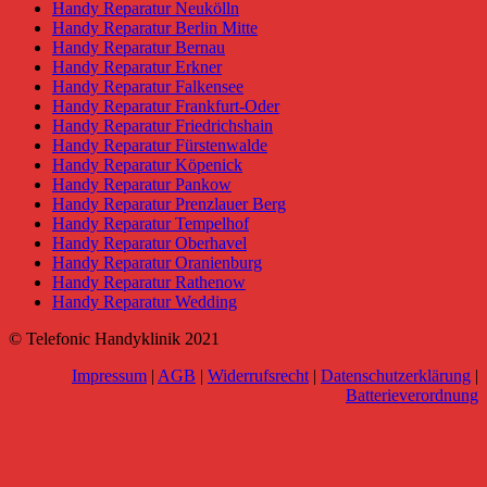
Handy Reparatur Neukölln
Handy Reparatur Berlin Mitte
Handy Reparatur Bernau
Handy Reparatur Erkner
Handy Reparatur Falkensee
Handy Reparatur Frankfurt-Oder
Handy Reparatur Friedrichshain
Handy Reparatur Fürstenwalde
Handy Reparatur Köpenick
Handy Reparatur Pankow
Handy Reparatur Prenzlauer Berg
Handy Reparatur Tempelhof
Handy Reparatur Oberhavel
Handy Reparatur Oranienburg
Handy Reparatur Rathenow
Handy Reparatur Wedding
© Telefonic Handyklinik 2021
Impressum
|
AGB
|
Widerrufsrecht
|
Datenschutzerklärung
|
Batterieverordnung
Go
to
Top