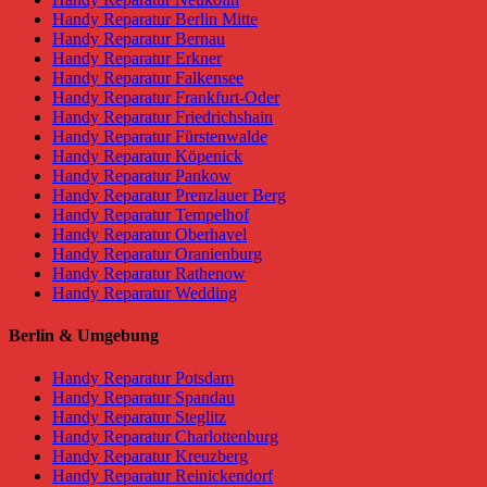
Handy Reparatur Berlin Mitte
Handy Reparatur Bernau
Handy Reparatur Erkner
Handy Reparatur Falkensee
Handy Reparatur Frankfurt-Oder
Handy Reparatur Friedrichshain
Handy Reparatur Fürstenwalde
Handy Reparatur Köpenick
Handy Reparatur Pankow
Handy Reparatur Prenzlauer Berg
Handy Reparatur Tempelhof
Handy Reparatur Oberhavel
Handy Reparatur Oranienburg
Handy Reparatur Rathenow
Handy Reparatur Wedding
Berlin & Umgebung
Handy Reparatur Potsdam
Handy Reparatur Spandau
Handy Reparatur Steglitz
Handy Reparatur Charlottenburg
Handy Reparatur Kreuzberg
Handy Reparatur Reinickendorf