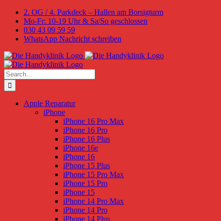
Skip
2. OG / 4. Parkdeck – Hallen am Borsigturm
to
Mo-Fr: 10-19 Uhr & Sa/So geschlossen
content
030 43 09 59 59
WhatsApp Nachricht schreiben
Search
for:
Apple Reparatur
iPhone
iPhone 16 Pro Max
iPhone 16 Pro
iPhone 16 Plus
iPhone 16e
iPhone 16
iPhone 15 Plus
iPhone 15 Pro Max
iPhone 15 Pro
iPhone 15
iPhone 14 Pro Max
iPhone 14 Pro
iPhone 14 Plus