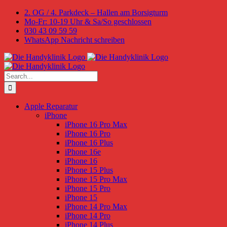
Skip
2. OG / 4. Parkdeck – Hallen am Borsigturm
to
Mo-Fr: 10-19 Uhr & Sa/So geschlossen
content
030 43 09 59 59
WhatsApp Nachricht schreiben
Search
for:
Apple Reparatur
iPhone
iPhone 16 Pro Max
iPhone 16 Pro
iPhone 16 Plus
iPhone 16e
iPhone 16
iPhone 15 Plus
iPhone 15 Pro Max
iPhone 15 Pro
iPhone 15
iPhone 14 Pro Max
iPhone 14 Pro
iPhone 14 Plus