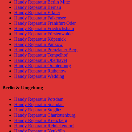
Handy Reparatur Berlin Mitte
Handy Reparatur Bernau
Handy Reparatur Erkner
Handy Reparatur Falkensee
Handy Reparatur Frankfurt-Oder
Handy Reparatur Friedrichshain
Handy Reparatur Fürstenwalde
Handy Reparatur Köpenick
Handy Reparatur Pankow
Handy Reparatur Prenzlauer Berg
Handy Reparatur Tempelhof
Handy Reparatur Oberhavel
Handy Reparatur Oranienburg
Handy Reparatur Rathenow
Handy Reparatur Wedding
Berlin & Umgebung
Handy Reparatur Potsdam
Handy Reparatur Spandau
Handy Reparatur Steglitz
Handy Reparatur Charlottenburg
Handy Reparatur Kreuzberg
Handy Reparatur Reinickendorf
Handy Reparatur Neukölln