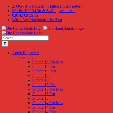
Skip
2. OG / 4. Parkdeck – Hallen am Borsigturm
to
Mo-Fr: 10-19 Uhr & Sa/So geschlossen
content
030 43 09 59 59
WhatsApp Nachricht schreiben
Search
for:
Apple Reparatur
iPhone
iPhone 16 Pro Max
iPhone 16 Pro
iPhone 16 Plus
iPhone 16e
iPhone 16
iPhone 15 Plus
iPhone 15 Pro Max
iPhone 15 Pro
iPhone 15
iPhone 14 Pro Max
iPhone 14 Pro
iPhone 14 Plus