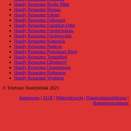
Handy Reparatur Berlin Mitte
Handy Reparatur Bernau
Handy Reparatur Erkner
Handy Reparatur Falkensee
Handy Reparatur Frankfurt-Oder
Handy Reparatur Friedrichshain
Handy Reparatur Fürstenwalde
Handy Reparatur Köpenick
Handy Reparatur Pankow
Handy Reparatur Prenzlauer Berg
Handy Reparatur Tempelhof
Handy Reparatur Oberhavel
Handy Reparatur Oranienburg
Handy Reparatur Rathenow
Handy Reparatur Wedding
© Telefonic Handyklinik 2021
Impressum
|
AGB
|
Widerrufsrecht
|
Datenschutzerklärung
|
Batterieverordnung
Go
to
Top