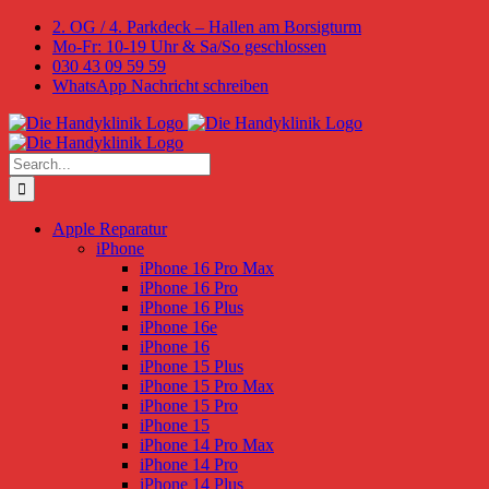
Skip
2. OG / 4. Parkdeck – Hallen am Borsigturm
to
Mo-Fr: 10-19 Uhr & Sa/So geschlossen
content
030 43 09 59 59
WhatsApp Nachricht schreiben
Search
for:
Apple Reparatur
iPhone
iPhone 16 Pro Max
iPhone 16 Pro
iPhone 16 Plus
iPhone 16e
iPhone 16
iPhone 15 Plus
iPhone 15 Pro Max
iPhone 15 Pro
iPhone 15
iPhone 14 Pro Max
iPhone 14 Pro
iPhone 14 Plus