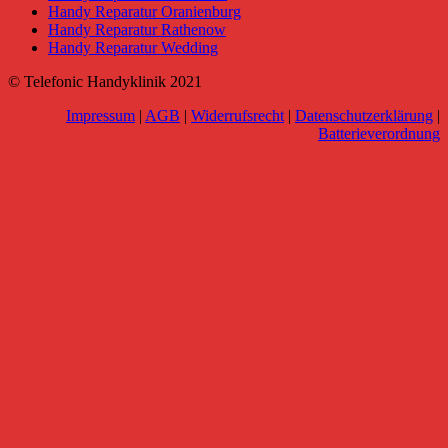
Handy Reparatur Oranienburg
Handy Reparatur Rathenow
Handy Reparatur Wedding
© Telefonic Handyklinik 2021
Impressum
|
AGB
|
Widerrufsrecht
|
Datenschutzerklärung
|
Batterieverordnung
Go
to
Top