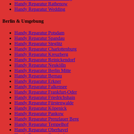
Handy Reparatur Rathenow
Handy Reparatur Wedding
Berlin & Umgebung
Handy Reparatur Potsdam
Handy Reparatur Spandau
Handy Reparatur Steglitz
Handy Reparatur Charlottenburg
Handy Reparatur Kreuzberg
Handy Reparatur Reinickendorf
Handy Reparatur Neukölln
Handy Reparatur Berlin Mitte
Handy Reparatur Bernau
Handy Reparatur Erkner
Handy Reparatur Falkensee
Handy Reparatur Frankfurt-Oder
Handy Reparatur Friedrichshain
Handy Reparatur Fürstenwalde
Handy Reparatur Köpenick
Handy Reparatur Pankow
Handy Reparatur Prenzlauer Berg
Handy Reparatur Tempelhof
Handy Reparatur Oberhavel