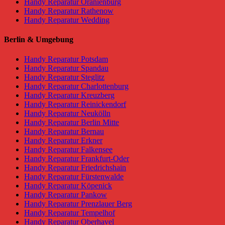
Handy Reparatur Oranienburg
Handy Reparatur Rathenow
Handy Reparatur Wedding
Berlin & Umgebung
Handy Reparatur Potsdam
Handy Reparatur Spandau
Handy Reparatur Steglitz
Handy Reparatur Charlottenburg
Handy Reparatur Kreuzberg
Handy Reparatur Reinickendorf
Handy Reparatur Neukölln
Handy Reparatur Berlin Mitte
Handy Reparatur Bernau
Handy Reparatur Erkner
Handy Reparatur Falkensee
Handy Reparatur Frankfurt-Oder
Handy Reparatur Friedrichshain
Handy Reparatur Fürstenwalde
Handy Reparatur Köpenick
Handy Reparatur Pankow
Handy Reparatur Prenzlauer Berg
Handy Reparatur Tempelhof
Handy Reparatur Oberhavel