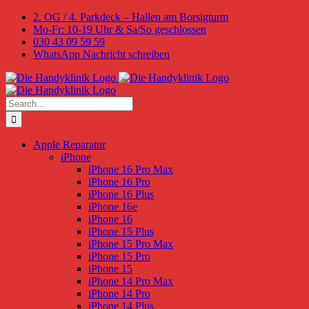
Skip
2. OG / 4. Parkdeck – Hallen am Borsigturm
to
Mo-Fr: 10-19 Uhr & Sa/So geschlossen
content
030 43 09 59 59
WhatsApp Nachricht schreiben
Search
for:
Apple Reparatur
iPhone
iPhone 16 Pro Max
iPhone 16 Pro
iPhone 16 Plus
iPhone 16e
iPhone 16
iPhone 15 Plus
iPhone 15 Pro Max
iPhone 15 Pro
iPhone 15
iPhone 14 Pro Max
iPhone 14 Pro
iPhone 14 Plus