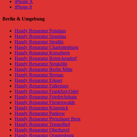
iPhone X
iPhone 8
Berlin & Umgebung
Handy Reparatur Potsdam
Handy Reparatur Spandau
Handy Reparatur Steglitz
Handy Reparatur Charlottenburg
Handy Reparatur Kreuzberg
Handy Reparatur Reinickendorf
Handy Reparatur Neukölln
Handy Reparatur Berlin Mitte
Handy Reparatur Bernau
Handy Reparatur Erkner
Handy Reparatur Falkensee
Handy Reparatur Frankfurt-Oder
Handy Reparatur Friedrichshain
Handy Reparatur Fürstenwalde
Handy Reparatur Köpenick
Handy Reparatur Pankow
Handy Reparatur Prenzlauer Berg
Handy Reparatur Tempelhof
Handy Reparatur Oberhavel
Handy Reparatur Oranienburg