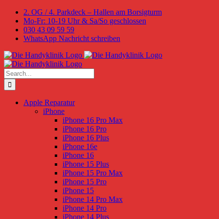
Skip
2. OG / 4. Parkdeck – Hallen am Borsigturm
to
Mo-Fr: 10-19 Uhr & Sa/So geschlossen
content
030 43 09 59 59
WhatsApp Nachricht schreiben
Search
for:
Apple Reparatur
iPhone
iPhone 16 Pro Max
iPhone 16 Pro
iPhone 16 Plus
iPhone 16e
iPhone 16
iPhone 15 Plus
iPhone 15 Pro Max
iPhone 15 Pro
iPhone 15
iPhone 14 Pro Max
iPhone 14 Pro
iPhone 14 Plus