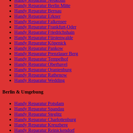
Handy Reparatur Neukölln
Handy Reparatur Berlin Mitte
Handy Reparatur Bernau
Handy Reparatur Erkner
Handy Reparatur Falkensee
Handy Reparatur Frankfurt-Oder
Handy Reparatur Friedrichshain
Handy Reparatur Fürstenwalde
Handy Reparatur Köpenick
Handy Reparatur Pankow
Handy Reparatur Prenzlauer Berg
Handy Reparatur Tempelhof
Handy Reparatur Oberhavel
Handy Reparatur Oranienburg
Handy Reparatur Rathenow
Handy Reparatur Wedding
Berlin & Umgebung
Handy Reparatur Potsdam
Handy Reparatur Spandau
Handy Reparatur Steglitz
Handy Reparatur Charlottenburg
Handy Reparatur Kreuzberg
Handy Reparatur Reinickendorf