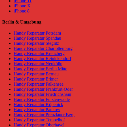
iPhone 11
iPhone X
iPhone 8
Berlin & Umgebung
Handy Reparatur Potsdam
Handy Reparatur Spandau
Handy Reparatur Steglitz
Handy Reparatur Charlottenburg
Handy Reparatur Kreuzberg
Handy Reparatur Reinickendorf
Handy Reparatur Neukölln
Handy Reparatur Berlin Mitte
Handy Reparatur Bernau
Handy Reparatur Erkner
Handy Reparatur Falkensee
Handy Reparatur Frankfurt-Oder
Handy Reparatur Friedrichshain
Handy Reparatur Fürstenwalde
Handy Reparatur Köpenick
Handy Reparatur Pankow
Handy Reparatur Prenzlauer Berg
Handy Reparatur Tempelhof
Handy Reparatur Oberhavel