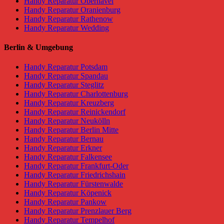
Handy Reparatur Oberhavel
Handy Reparatur Oranienburg
Handy Reparatur Rathenow
Handy Reparatur Wedding
Berlin & Umgebung
Handy Reparatur Potsdam
Handy Reparatur Spandau
Handy Reparatur Steglitz
Handy Reparatur Charlottenburg
Handy Reparatur Kreuzberg
Handy Reparatur Reinickendorf
Handy Reparatur Neukölln
Handy Reparatur Berlin Mitte
Handy Reparatur Bernau
Handy Reparatur Erkner
Handy Reparatur Falkensee
Handy Reparatur Frankfurt-Oder
Handy Reparatur Friedrichshain
Handy Reparatur Fürstenwalde
Handy Reparatur Köpenick
Handy Reparatur Pankow
Handy Reparatur Prenzlauer Berg
Handy Reparatur Tempelhof