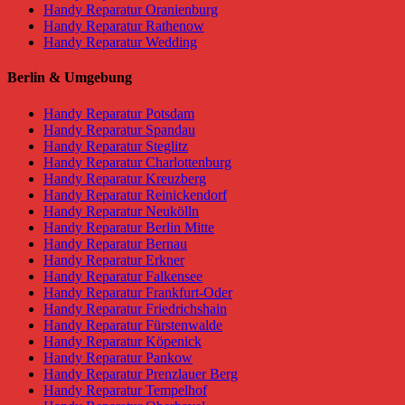
Handy Reparatur Oranienburg
Handy Reparatur Rathenow
Handy Reparatur Wedding
Berlin & Umgebung
Handy Reparatur Potsdam
Handy Reparatur Spandau
Handy Reparatur Steglitz
Handy Reparatur Charlottenburg
Handy Reparatur Kreuzberg
Handy Reparatur Reinickendorf
Handy Reparatur Neukölln
Handy Reparatur Berlin Mitte
Handy Reparatur Bernau
Handy Reparatur Erkner
Handy Reparatur Falkensee
Handy Reparatur Frankfurt-Oder
Handy Reparatur Friedrichshain
Handy Reparatur Fürstenwalde
Handy Reparatur Köpenick
Handy Reparatur Pankow
Handy Reparatur Prenzlauer Berg
Handy Reparatur Tempelhof