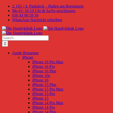
Skip
2. OG / 4. Parkdeck – Hallen am Borsigturm
to
Mo-Fr: 10-19 Uhr & Sa/So geschlossen
content
030 43 09 59 59
WhatsApp Nachricht schreiben
Search
for:
Apple Reparatur
iPhone
iPhone 16 Pro Max
iPhone 16 Pro
iPhone 16 Plus
iPhone 16e
iPhone 16
iPhone 15 Plus
iPhone 15 Pro Max
iPhone 15 Pro
iPhone 15
iPhone 14 Pro Max
iPhone 14 Pro
iPhone 14 Plus