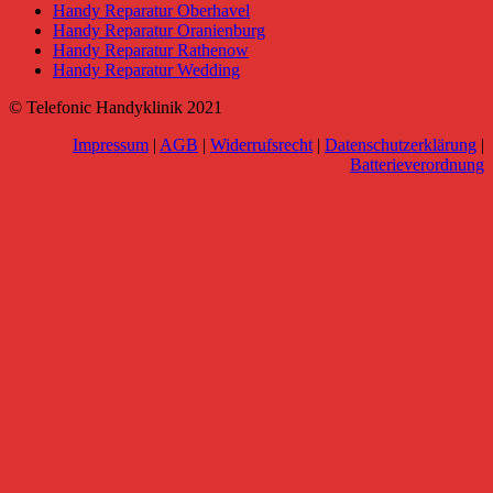
Handy Reparatur Oberhavel
Handy Reparatur Oranienburg
Handy Reparatur Rathenow
Handy Reparatur Wedding
© Telefonic Handyklinik 2021
Impressum
|
AGB
|
Widerrufsrecht
|
Datenschutzerklärung
|
Batterieverordnung
Go
to
Top