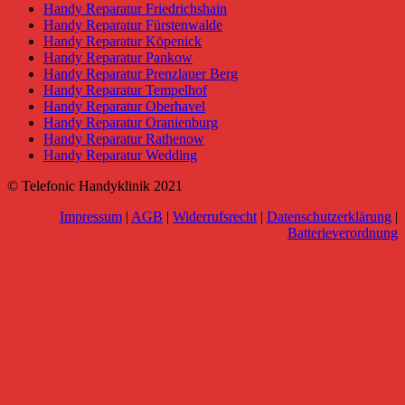
Handy Reparatur Friedrichshain
Handy Reparatur Fürstenwalde
Handy Reparatur Köpenick
Handy Reparatur Pankow
Handy Reparatur Prenzlauer Berg
Handy Reparatur Tempelhof
Handy Reparatur Oberhavel
Handy Reparatur Oranienburg
Handy Reparatur Rathenow
Handy Reparatur Wedding
© Telefonic Handyklinik 2021
Impressum
|
AGB
|
Widerrufsrecht
|
Datenschutzerklärung
|
Batterieverordnung
Go
to
Top