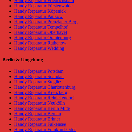
Handy Reparatur Friedrichshain
Handy Reparatur Fürstenwalde
Handy Reparatur Köpenick
Handy Reparatur Pankow
Handy Reparatur Prenzlauer Berg
Handy Reparatur Tempelhof
Handy Reparatur Oberhavel
Handy Reparatur Oranienburg
Handy Reparatur Rathenow
Handy Reparatur Wedding
Berlin & Umgebung
Handy Reparatur Potsdam
Handy Reparatur Spandau
Handy Reparatur Steglitz
Handy Reparatur Charlottenburg
Handy Reparatur Kreuzberg
Handy Reparatur Reinickendorf
Handy Reparatur Neukölln
Handy Reparatur Berlin Mitte
Handy Reparatur Bernau
Handy Reparatur Erkner
Handy Reparatur Falkensee
Handy Reparatur Frankfurt-Oder