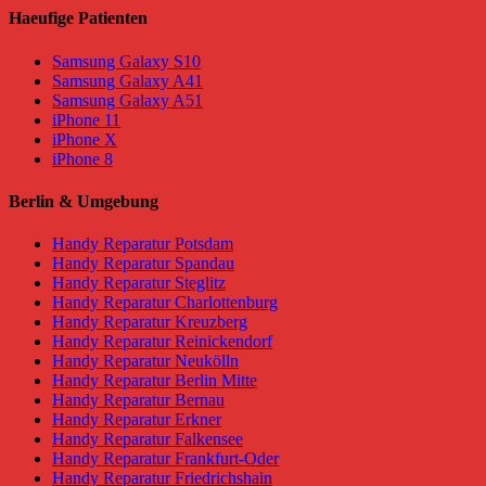
Haeufige Patienten
Samsung Galaxy S10
Samsung Galaxy A41
Samsung Galaxy A51
iPhone 11
iPhone X
iPhone 8
Berlin & Umgebung
Handy Reparatur Potsdam
Handy Reparatur Spandau
Handy Reparatur Steglitz
Handy Reparatur Charlottenburg
Handy Reparatur Kreuzberg
Handy Reparatur Reinickendorf
Handy Reparatur Neukölln
Handy Reparatur Berlin Mitte
Handy Reparatur Bernau
Handy Reparatur Erkner
Handy Reparatur Falkensee
Handy Reparatur Frankfurt-Oder
Handy Reparatur Friedrichshain