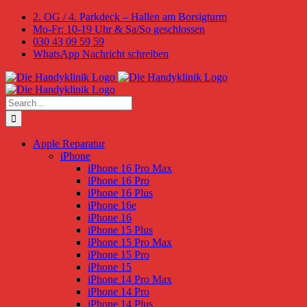
Skip
2. OG / 4. Parkdeck – Hallen am Borsigturm
to
Mo-Fr: 10-19 Uhr & Sa/So geschlossen
content
030 43 09 59 59
WhatsApp Nachricht schreiben
Search
for:
Apple Reparatur
iPhone
iPhone 16 Pro Max
iPhone 16 Pro
iPhone 16 Plus
iPhone 16e
iPhone 16
iPhone 15 Plus
iPhone 15 Pro Max
iPhone 15 Pro
iPhone 15
iPhone 14 Pro Max
iPhone 14 Pro
iPhone 14 Plus