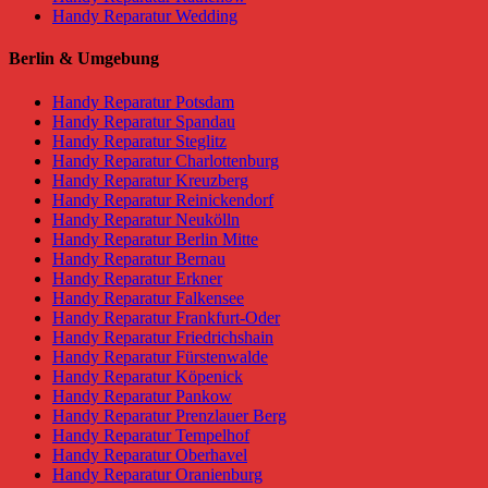
Handy Reparatur Wedding
Berlin & Umgebung
Handy Reparatur Potsdam
Handy Reparatur Spandau
Handy Reparatur Steglitz
Handy Reparatur Charlottenburg
Handy Reparatur Kreuzberg
Handy Reparatur Reinickendorf
Handy Reparatur Neukölln
Handy Reparatur Berlin Mitte
Handy Reparatur Bernau
Handy Reparatur Erkner
Handy Reparatur Falkensee
Handy Reparatur Frankfurt-Oder
Handy Reparatur Friedrichshain
Handy Reparatur Fürstenwalde
Handy Reparatur Köpenick
Handy Reparatur Pankow
Handy Reparatur Prenzlauer Berg
Handy Reparatur Tempelhof
Handy Reparatur Oberhavel
Handy Reparatur Oranienburg