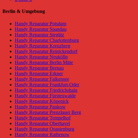
Berlin & Umgebung
Handy Reparatur Potsdam
Handy Reparatur Spandau
Handy Reparatur Steglitz
Handy Reparatur Charlottenburg
Handy Reparatur Kreuzberg
Handy Reparatur Reinickendorf
Handy Reparatur Neukölln
Handy Reparatur Berlin Mitte
Handy Reparatur Bernau
Handy Reparatur Erkner
Handy Reparatur Falkensee
Handy Reparatur Frankfurt-Oder
Handy Reparatur Friedrichshain
Handy Reparatur Fürstenwalde
Handy Reparatur Köpenick
Handy Reparatur Pankow
Handy Reparatur Prenzlauer Berg
Handy Reparatur Tempelhof
Handy Reparatur Oberhavel
Handy Reparatur Oranienburg
Handy Reparatur Rathenow