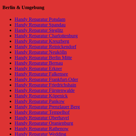
Berlin & Umgebung
Handy Reparatur Potsdam
Handy Reparatur Spandau
Handy Reparatur Steglitz
Handy Reparatur Charlottenburg
Handy Reparatur Kreuzberg
Handy Reparatur Reinickendorf
Handy Reparatur Neukölln
Handy Reparatur Berlin Mitte
Handy Reparatur Bernau
Handy Reparatur Erkner
Handy Reparatur Falkensee
Handy Reparatur Frankfurt-Oder
Handy Reparatur Friedrichshain
Handy Reparatur Fürstenwalde
Handy Reparatur Köpenick
Handy Reparatur Pankow
Handy Reparatur Prenzlauer Berg
Handy Reparatur Tempelhof
Handy Reparatur Oberhavel
Handy Reparatur Oranienburg
Handy Reparatur Rathenow
Handy Reparatur Wedding