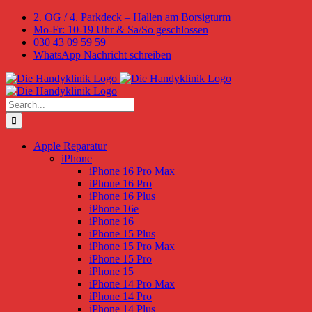
Skip
2. OG / 4. Parkdeck – Hallen am Borsigturm
to
Mo-Fr: 10-19 Uhr & Sa/So geschlossen
content
030 43 09 59 59
WhatsApp Nachricht schreiben
Search
for:
Apple Reparatur
iPhone
iPhone 16 Pro Max
iPhone 16 Pro
iPhone 16 Plus
iPhone 16e
iPhone 16
iPhone 15 Plus
iPhone 15 Pro Max
iPhone 15 Pro
iPhone 15
iPhone 14 Pro Max
iPhone 14 Pro
iPhone 14 Plus