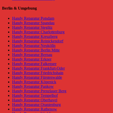
Berlin & Umgebung
Handy Reparatur Potsdam
Handy Reparatur Spandau
Handy Reparatur Steglitz
Handy Reparatur Charlottenburg
Handy Reparatur Kreuzberg
Handy Reparatur Reinickendorf
Handy Reparatur Neukölln
Handy Reparatur Berlin Mitte
Handy Reparatur Bernau
Handy Reparatur Erkner
Handy Reparatur Falkensee
Handy Reparatur Frankfurt-Oder
Handy Reparatur Friedrichshain
Handy Reparatur Fürstenwalde
Handy Reparatur Köpenick
Handy Reparatur Pankow
Handy Reparatur Prenzlauer Berg
Handy Reparatur Tempelhof
Handy Reparatur Oberhavel
Handy Reparatur Oranienburg
Handy Reparatur Rathenow