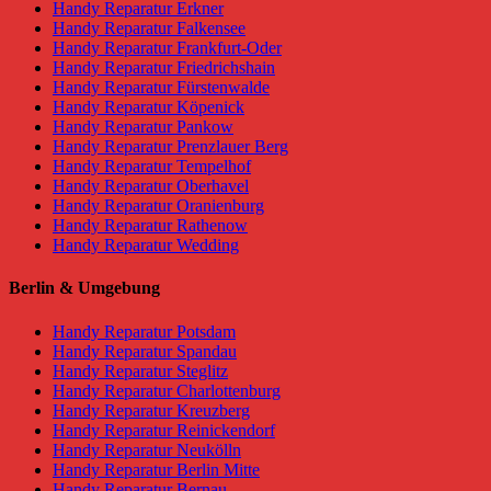
Handy Reparatur Erkner
Handy Reparatur Falkensee
Handy Reparatur Frankfurt-Oder
Handy Reparatur Friedrichshain
Handy Reparatur Fürstenwalde
Handy Reparatur Köpenick
Handy Reparatur Pankow
Handy Reparatur Prenzlauer Berg
Handy Reparatur Tempelhof
Handy Reparatur Oberhavel
Handy Reparatur Oranienburg
Handy Reparatur Rathenow
Handy Reparatur Wedding
Berlin & Umgebung
Handy Reparatur Potsdam
Handy Reparatur Spandau
Handy Reparatur Steglitz
Handy Reparatur Charlottenburg
Handy Reparatur Kreuzberg
Handy Reparatur Reinickendorf
Handy Reparatur Neukölln
Handy Reparatur Berlin Mitte
Handy Reparatur Bernau