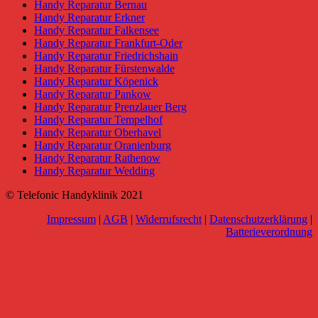
Handy Reparatur Bernau
Handy Reparatur Erkner
Handy Reparatur Falkensee
Handy Reparatur Frankfurt-Oder
Handy Reparatur Friedrichshain
Handy Reparatur Fürstenwalde
Handy Reparatur Köpenick
Handy Reparatur Pankow
Handy Reparatur Prenzlauer Berg
Handy Reparatur Tempelhof
Handy Reparatur Oberhavel
Handy Reparatur Oranienburg
Handy Reparatur Rathenow
Handy Reparatur Wedding
© Telefonic Handyklinik 2021
Impressum
|
AGB
|
Widerrufsrecht
|
Datenschutzerklärung
|
Batterieverordnung
Go
to
Top