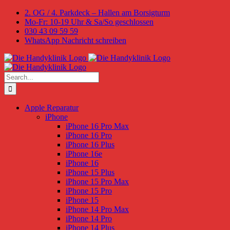
Skip
2. OG / 4. Parkdeck – Hallen am Borsigturm
to
Mo-Fr: 10-19 Uhr & Sa/So geschlossen
content
030 43 09 59 59
WhatsApp Nachricht schreiben
Search
for:
Apple Reparatur
iPhone
iPhone 16 Pro Max
iPhone 16 Pro
iPhone 16 Plus
iPhone 16e
iPhone 16
iPhone 15 Plus
iPhone 15 Pro Max
iPhone 15 Pro
iPhone 15
iPhone 14 Pro Max
iPhone 14 Pro
iPhone 14 Plus